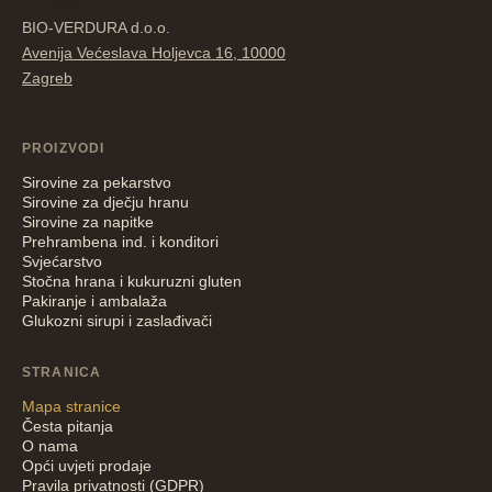
BIO-VERDURA d.o.o.
Avenija Većeslava Holjevca 16, 10000
Zagreb
PROIZVODI
Sirovine za pekarstvo
Sirovine za dječju hranu
Sirovine za napitke
Prehrambena ind. i konditori
Svjećarstvo
Stočna hrana i kukuruzni gluten
Pakiranje i ambalaža
Glukozni sirupi i zaslađivači
STRANICA
Mapa stranice
Česta pitanja
O nama
Opći uvjeti prodaje
Pravila privatnosti (GDPR)